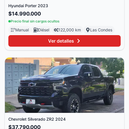
Hyundai
Porter
2023
$14.990.000
Precio final sin cargos ocultos
Manual
Diésel
122,000 km
Las Condes
Ver detalles
Chevrolet
Silverado ZR2
2024
$37.790.000