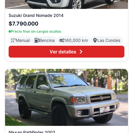
Suzuki
Grand Nomade
2014
$7.790.000
Precio final sin cargos ocultos
Manual
Bencina
160,000 km
Las Condes
Ver detalles
Nissan
Pathfinder
2003