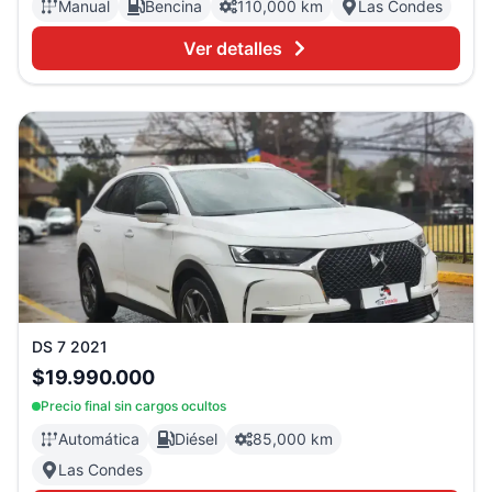
Manual
Bencina
110,000 km
Las Condes
Ver detalles
DS
7
2021
$19.990.000
Precio final sin cargos ocultos
Automática
Diésel
85,000 km
Las Condes