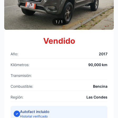
1
/
1
Vendido
Año:
2017
Kilómetros:
90,000
km
Transmisión:
Combustible:
Bencina
Región:
Las Condes
Autofact incluido
✓
Historial verificado